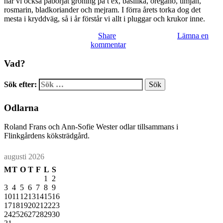
har vi också påbörjat groning på t ex, basilika, oregano, timjan,
rosmarin, bladkoriander och mejram. I förra årets torka dog det
mesta i kryddväg, så i år förstår vi allt i pluggar och krukor inne.
Share
Lämna en
kommentar
Vad?
Sök efter:
Odlarna
Roland Frans och Ann-Sofie Wester odlar tillsammans i
Flinkgårdens köksträdgård.
augusti 2026
M
T
O
T
F
L
S
1
2
3
4
5
6
7
8
9
10
11
12
13
14
15
16
17
18
19
20
21
22
23
24
25
26
27
28
29
30