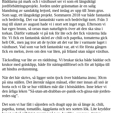
Bäddarna på mark och i växthuset ser vi som ett långsiktigt
jordförbättringsprojekt. Jorden under gräsmattan är en salig
blandning av sandaktig lerjord, med inslag av upp till 3mm grus.
Som sagt, ett långsiktigt projekt. Sommaren 2018 var både fantastisk
och bedrövlig. Det var fantastiskt varm och bedrövligt torrt. Från 3
maj till slutet av augusti hade vi i stort sett inget regn. Eftersom vi
har egen brunn, så oroas man naturligtvis över att den ska sina i
torkan. Därför vattnade vi på tok för lite och det fick växterna lida
för. Vi fick en fantastisk skörd av chili och paprika, tomaterna gick
helt OK, men jag tror att de tyckte att det var lite i varmaste laget i
växthuset. Vad som var helt fantastiskt var, att vi för första gången
fick en melon, även om den var liten, på friland utan något växthus.
Täckodling var lite av en räddning. Vi brukar täcka både bäddar och
krukor med gräsklipp, både för näringstillförsel och för att hjälpa till
att hindra avdunstning.
När det här skrivs, så ligger snön tjock över bäddarna ännu; 30cm
på sina ställen. Det återstår någon månad, eller mer innan all snö är
borta och vi får se hur vitlöken mår där i höstsådden. Inne leker vi
den årliga leken ”Så-utan-att-drabbas-av-panik-och-gissa-när-jorden-
reder-sig”.
Det som vi har fått i såjorden och dragit upp än så länge är, chili,
paprika, tomat, tomatillo, äggplanta och sex sorters lök. Lite kryddor