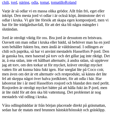
chili
,
jord
,
näring
,
odla
,
tomat
,
tomatillo
Roland
Varje år så odlar vi en massa olika grödor. Allt från frö, eget eller
inköpt. Den mesta jord vi odlar i är också köpt, åtminstone det vi
odlar i kruka. Vi gör lite försök att skapa egen kompostjord, men vi
har för lite trädgårdsavfall, för att det ska bli några mängder i
slutändan.
Jord är otroligt viktig för oss. Bra jord är dessutom en bristvara.
Oavsett om man odlar i kruka eller bädd, så behöver man ha en jord
som behåller fukten bra, men ändå är väldränerad. I odlingen av
chili och paprika, så har vi använt mestadels Hasselfors P-jord. Den
är ganska bra, men baserad på torv och det gillar jag inte riktigt. Det
är, å ena sidan, inte ett hållbart alternativ, å andra sidan, så upplever
jag att torv, om den torkar ut för mycket, kräver otroligt mycket
vatten för att kunna bära fukt igen. Har sneglat lite på Coco coir,
men även om det är ett alternativ och restprodukt, så känns det lite
fel att skeppa något över halva jordklotet, för att odla i här. Har
laborerat lite i år med Hasselfors rosjord och blandat den med perlit.
Rosjorden är otroligt mycket bättre på att hålla fukt än P-jord, men
är lite rädd för att den ska bli vattentung. Det problemet är nog
mestadels vid odling i kruka.
Våra odlingsbäddar är från början placerade direkt på gräsmattan,
sedan har de matats med brunnen hästskit/hönsskit och gräsklipp.