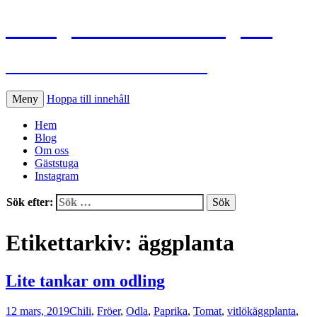
Flinkgårdens köksträdgård
Ann-Sofie och Roland odlar
Meny
Hoppa till innehåll
Hem
Blog
Om oss
Gäststuga
Instagram
Sök efter:
Etikettarkiv: äggplanta
Lite tankar om odling
12 mars, 2019
Chili
,
Fröer
,
Odla
,
Paprika
,
Tomat
,
vitlök
äggplanta
,