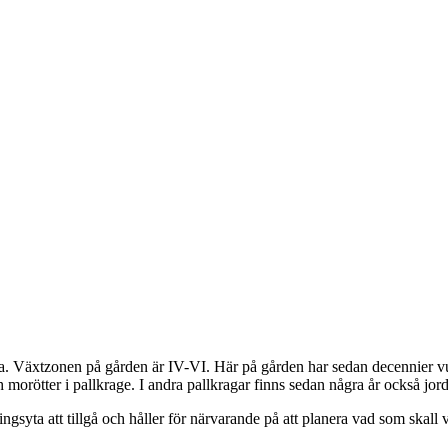
na. Växtzonen på gården är IV-VI. Här på gården har sedan decennier vux
och morötter i pallkrage. I andra pallkragar finns sedan några år också jo
ingsyta att tillgå och håller för närvarande på att planera vad som skall