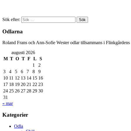
Sök efter:
Odlarna
Roland Frans och Ann-Sofie Wester odlar tillsammans i Flinkgårdens
augusti 2026
M
T
O
T
F
L
S
1
2
3
4
5
6
7
8
9
10
11
12
13
14
15
16
17
18
19
20
21
22
23
24
25
26
27
28
29
30
31
« mar
Kategorier
Odla