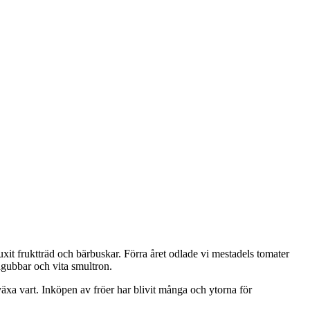
it fruktträd och bärbuskar. Förra året odlade vi mestadels tomater
rdgubbar och vita smultron.
 växa vart. Inköpen av fröer har blivit många och ytorna för