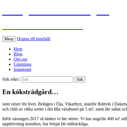
Flinkgårdens köksträdgård
Ann-Sofie och Roland odlar
Hoppa till innehåll
Meny
Hem
Blog
Om oss
Gäststuga
Instagram
Sök efter:
En köksträdgård…
som växer för livet. Belägen i Öja, Vikarbyn, utanför Rättvik i Dalar
och chili av olika sorter i det lilla växthuset på 5 m
²
, samt lite sallat 
Inför säsongen 2017 så tänker vi lite större. Vi har ungefär 400 m² odl
uppdrivning inomhus, har börjat bli otillräckliga.