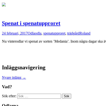
Spenat i spenatupproret
24 februari, 2017
Odla
odla
,
spenatupproret
,
trädgård
Roland
Nu vinterodlar vi spenat av sorten ’Medania’. Inom några dagar ska äv
Inläggsnavigering
Nyare inlägg
→
Vad?
Sök efter:
Odlarna