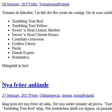
28 februari, 2017
Odla
,
Tomat
tomat
Roland
Tomater är lättodlat. I år blir det fler sorter än vanligt. De är som värld
Tumbling Tom Red
Tumbling Tom Yellow
Sweet ’n Neat Lemon Sherbet
Sweet ’n Neat Cherrie Kisses
Costoluto Genovese
Golden Cherry
Paola
Dansk Export
Romantica
Mångfald är bra!
Nya fröer anlände
27 februari, 2017
Fröer
,
Odla
Impecta
,
spenat
,
tomat
Roland
Idag kom det nya fröer att sätta. Tre nya sorter tomater att prova. 
’Tumbling Tom Red’ idag. När jordsäcken ändå var öppen, så passade vi