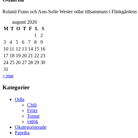
Roland Frans och Ann-Sofie Wester odlar tillsammans i Flinkgårdens
augusti 2026
M
T
O
T
F
L
S
1
2
3
4
5
6
7
8
9
10
11
12
13
14
15
16
17
18
19
20
21
22
23
24
25
26
27
28
29
30
31
« mar
Kategorier
Odla
Chili
Fröer
Tomat
vitlök
Okategoriserade
Paprika