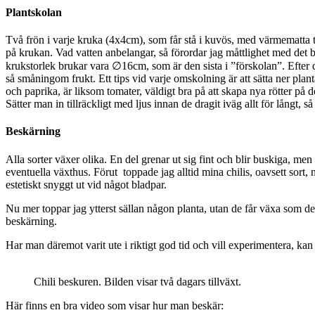
Plantskolan
Två frön i varje kruka (4x4cm), som får stå i kuvös, med värmematta till
på krukan. Vad vatten anbelangar, så förordar jag måttlighet med det bl
krukstorlek brukar vara ∅16cm, som är den sista i ”förskolan”. Efter den 
så småningom frukt. Ett tips vid varje omskolning är att sätta ner plant
och paprika, är liksom tomater, väldigt bra på att skapa nya rötter på 
Sätter man in tillräckligt med ljus innan de dragit iväg allt för långt, s
Beskärning
Alla sorter växer olika. En del grenar ut sig fint och blir buskiga, m
eventuella växthus. Förut toppade jag alltid mina chilis, oavsett sort,
estetiskt snyggt ut vid något bladpar.
Nu mer toppar jag ytterst sällan någon planta, utan de får växa som de v
beskärning.
Har man däremot varit ute i riktigt god tid och vill experimentera, kan
Chili beskuren. Bilden visar två dagars tillväxt.
Här finns en bra video som visar hur man beskär: