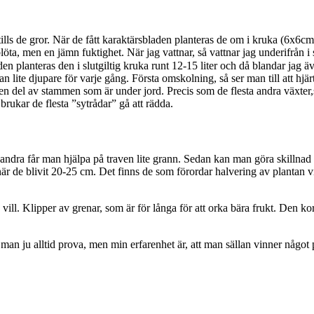
s de gror. När de fått karaktärsbladen planteras de om i kruka (6x6cm) oc
öta, men en jämn fuktighet. När jag vattnar, så vattnar jag underifrån i s
planteras den i slutgiltig kruka runt 12-15 liter och då blandar jag även i
an lite djupare för varje gång. Första omskolning, så ser man till att hj
den del av stammen som är under jord. Precis som de flesta andra växter,s
å brukar de flesta ”sytrådar” gå att rädda.
en andra får man hjälpa på traven lite grann. Sedan kan man göra skillnad
 när de blivit 20-25 cm. Det finns de som förordar halvering av plantan 
ill. Klipper av grenar, som är för långa för att orka bära frukt. Den kort
 man ju alltid prova, men min erfarenhet är, att man sällan vinner något 