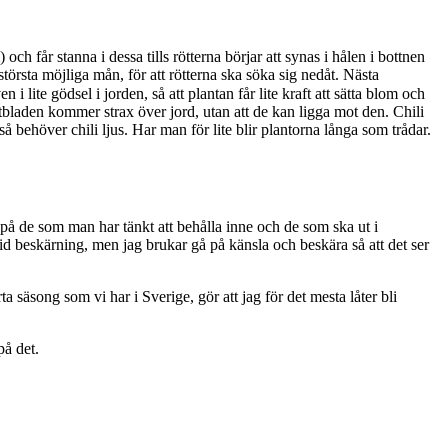
h får stanna i dessa tills rötterna börjar att synas i hålen i bottnen
törsta möjliga mån, för att rötterna ska söka sig nedåt. Nästa
 lite gödsel i jorden, så att plantan får lite kraft att sätta blom och
ärtbladen kommer strax över jord, utan att de kan ligga mot den. Chili
å behöver chili ljus. Har man för lite blir plantorna långa som trådar.
 på de som man har tänkt att behålla inne och de som ska ut i
vid beskärning, men jag brukar gå på känsla och beskära så att det ser
a säsong som vi har i Sverige, gör att jag för det mesta låter bli
på det.