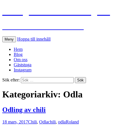
Flinkgårdens köksträdgård
Ann-Sofie och Roland odlar
Hoppa till innehåll
Meny
Hem
Blog
Om oss
Gäststuga
Instagram
Sök efter:
Kategoriarkiv: Odla
Odling av chili
18 mars, 2017
Chili
,
Odla
chili
,
odla
Roland