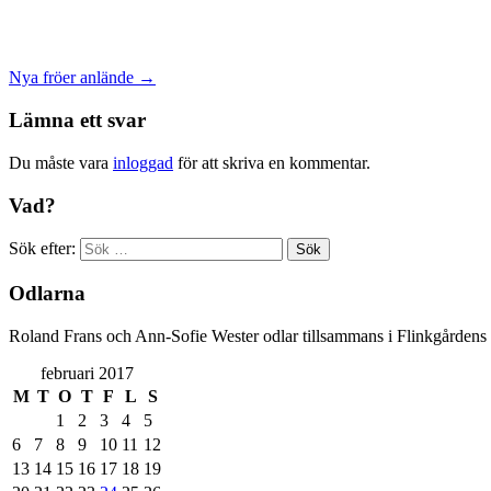
Nya fröer anlände
→
Lämna ett svar
Du måste vara
inloggad
för att skriva en kommentar.
Vad?
Sök efter:
Odlarna
Roland Frans och Ann-Sofie Wester odlar tillsammans i Flinkgårdens
februari 2017
M
T
O
T
F
L
S
1
2
3
4
5
6
7
8
9
10
11
12
13
14
15
16
17
18
19