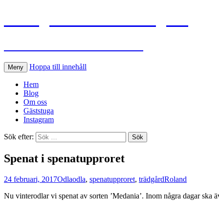
Flinkgårdens köksträdgård
Ann-Sofie och Roland odlar
Hoppa till innehåll
Meny
Hem
Blog
Om oss
Gäststuga
Instagram
Sök efter:
Spenat i spenatupproret
24 februari, 2017
Odla
odla
,
spenatupproret
,
trädgård
Roland
Nu vinterodlar vi spenat av sorten ’Medania’. Inom några dagar ska äv