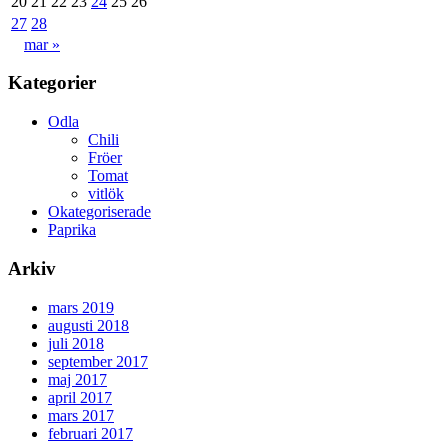
20
21
22
23
24
25
26
27
28
mar »
Kategorier
Odla
Chili
Fröer
Tomat
vitlök
Okategoriserade
Paprika
Arkiv
mars 2019
augusti 2018
juli 2018
september 2017
maj 2017
april 2017
mars 2017
februari 2017