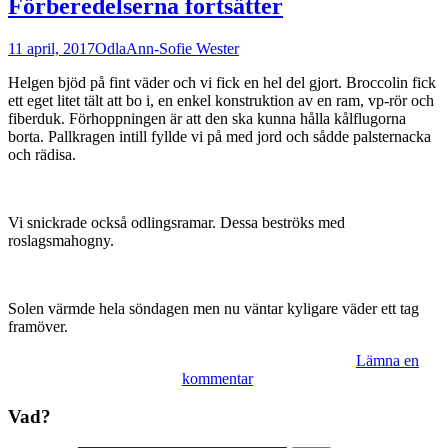
Förberedelserna fortsätter
11 april, 2017
Odla
Ann-Sofie Wester
Helgen bjöd på fint väder och vi fick en hel del gjort. Broccolin fick
ett eget litet tält att bo i, en enkel konstruktion av en ram, vp-rör och
fiberduk. Förhoppningen är att den ska kunna hålla kålflugorna
borta. Pallkragen intill fyllde vi på med jord och sådde palsternacka
och rädisa.
Vi snickrade också odlingsramar. Dessa beströks med
roslagsmahogny.
Solen värmde hela söndagen men nu väntar kyligare väder ett tag
framöver.
Lämna en
kommentar
Vad?