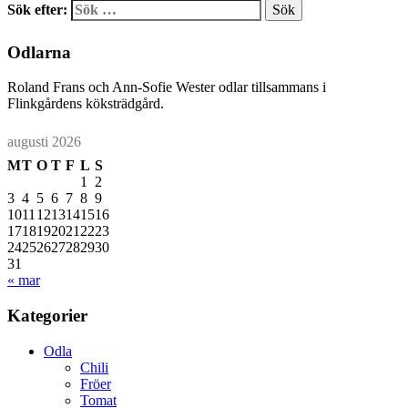
Sök efter:
Odlarna
Roland Frans och Ann-Sofie Wester odlar tillsammans i
Flinkgårdens köksträdgård.
augusti 2026
M
T
O
T
F
L
S
1
2
3
4
5
6
7
8
9
10
11
12
13
14
15
16
17
18
19
20
21
22
23
24
25
26
27
28
29
30
31
« mar
Kategorier
Odla
Chili
Fröer
Tomat