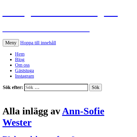
Flinkgårdens köksträdgård
Ann-Sofie och Roland odlar
Meny
Hoppa till innehåll
Hem
Blog
Om oss
Gäststuga
Instagram
Sök efter:
Alla inlägg av
Ann-Sofie
Wester